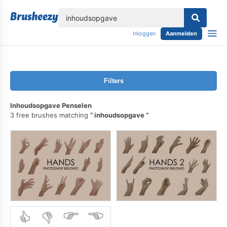
lose
Inloggen
Aanmelden
Filters
Inhoudsopgave Penselen
3 free brushes matching
inhoudsopgave