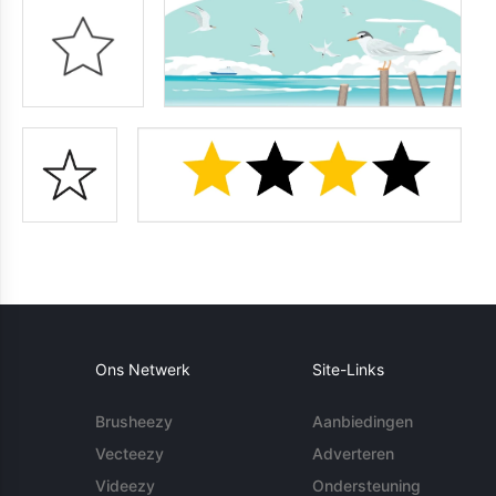
Ons Netwerk
Site-Links
Brusheezy
Aanbiedingen
Vecteezy
Adverteren
Videezy
Ondersteuning