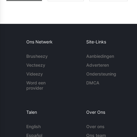
Ons Netwerk
Site-Links
Brusheezy
Aanbiedingen
Vecteezy
Adverteren
Videezy
Ondersteuning
Word een
DMCA
provider
Talen
Over Ons
English
Over ons
Español
Ons team