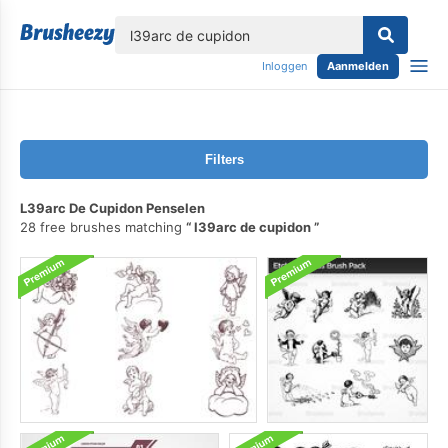
lose
Inloggen
Aanmelden
Filters
L39arc De Cupidon Penselen
28 free brushes matching
l39arc de cupidon