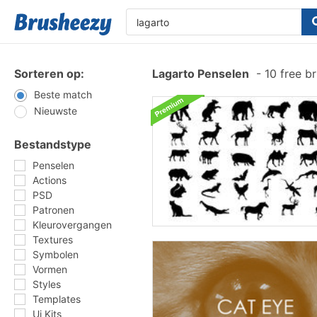
Sorteren op:
Lagarto Penselen
-
10 free b
Beste match
Nieuwste
Bestandstype
Penselen
Actions
PSD
Patronen
Kleurovergangen
Textures
Symbolen
Vormen
Styles
Templates
Ui Kits