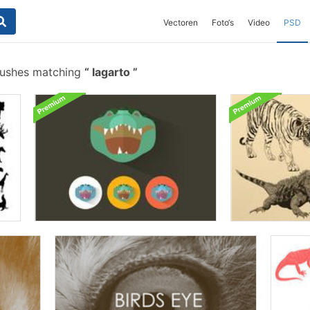
Vectoren
Foto‘s
Video
PSD
rushes matching
lagarto