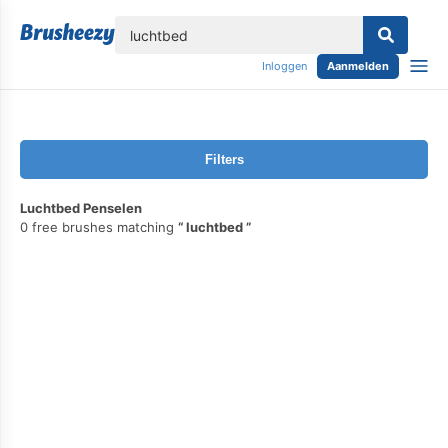
lose
Inloggen
Aanmelden
Filters
Luchtbed Penselen
0 free brushes matching
luchtbed