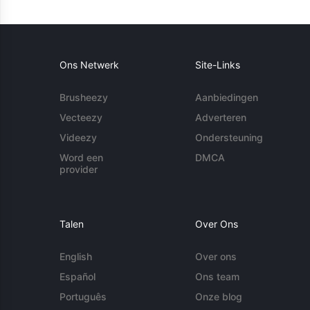
Ons Netwerk
Site-Links
Brusheezy
Aanbiedingen
Vecteezy
Adverteren
Videezy
Ondersteuning
Word een
DMCA
provider
Talen
Over Ons
English
Over ons
Español
Ons team
Português
Onze blog