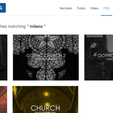
Vectoren
Foto‘s
Video
PSD
shes matching
milano