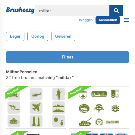
lose
Inloggen
Aanmelden
Leger
Oorlog
Geweren
Filters
Militar Penselen
32 free brushes matching
militar