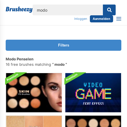
lose
Inloggen
Aanmelden
Filters
Modo Penselen
16 free brushes matching
modo