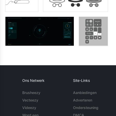
Ons Netwerk
Site-Links
Brusheezy
Aanbiedingen
Vecteezy
Adverteren
Videezy
Ondersteuning
Word een
DMCA