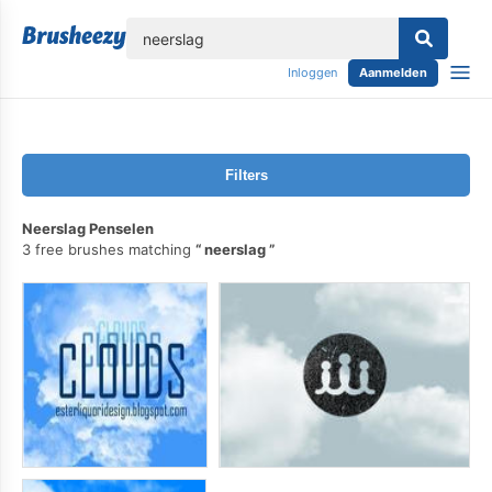
lose
Inloggen
Aanmelden
Filters
Neerslag Penselen
3 free brushes matching
neerslag