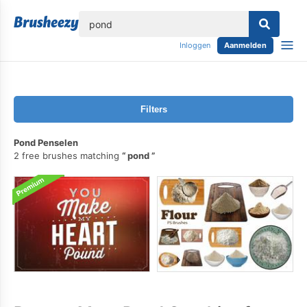
lose
Inloggen
Aanmelden
Filters
Pond Penselen
2 free brushes matching
pond