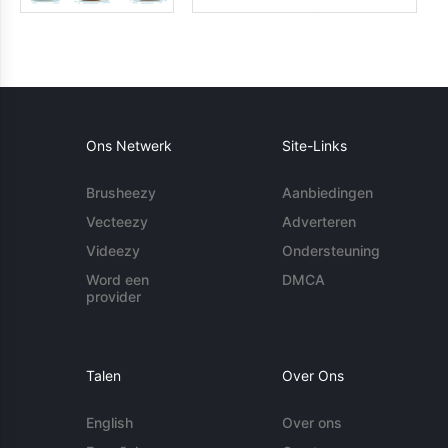
Ons Netwerk
Site-Links
Brusheezy
Aanbiedingen
Vecteezy
Adverteren
Videezy
Ondersteuning
Word een
DMCA
provider
Talen
Over Ons
English
Over ons