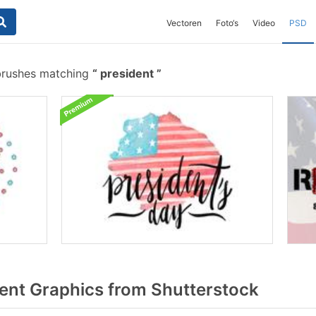
Vectoren
Foto‘s
Video
PSD
brushes matching
president
ent Graphics from Shutterstock