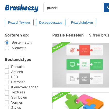
Puzzel Textuur
Decoupeerzaag
Puzzelstukken
Sorteren op:
Puzzle Penselen
-
9 free bru
Beste match
Nieuwste
Bestandstype
Penselen
Actions
PSD
Patronen
Kleurovergangen
Textures
Symbolen
Vormen
Styles