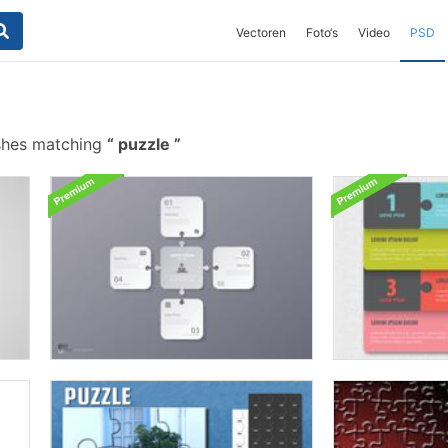
Vectoren
Foto‘s
Video
PSD
shes matching
puzzle