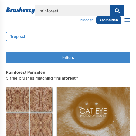
lose
Inloggen
Aanmelden
Tropisch
Filters
Rainforest Penselen
5 free brushes matching
rainforest