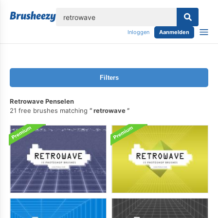
lose
Inloggen
Aanmelden
Filters
Retrowave Penselen
21 free brushes matching
retrowave