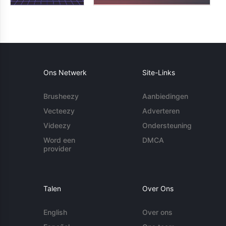
Ons Netwerk
Site-Links
Brusheezy
Aanbiedingen
Vecteezy
Adverteren
Videezy
Ondersteuning
Word een
DMCA
provider
Talen
Over Ons
English
Over ons