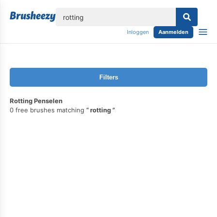
lose
Inloggen
Aanmelden
Filters
Rotting Penselen
0 free brushes matching
rotting