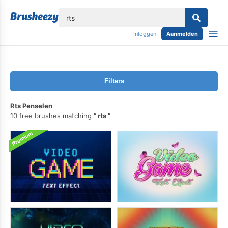
lose
Inloggen
Aanmelden
Filters
Rts Penselen
10 free brushes matching
rts