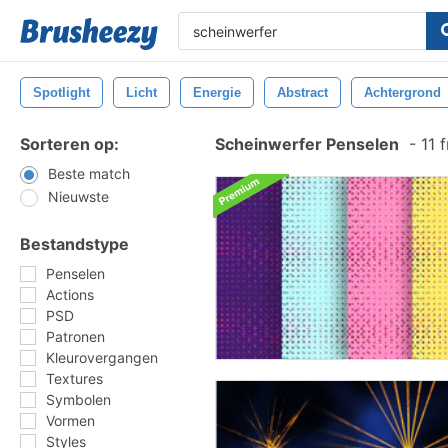
Spotlight
Licht
Energie
Abstract
Achtergrond
Sorteren op:
Scheinwerfer Penselen
-
11 
Beste match
Nieuwste
Bestandstype
Penselen
Actions
PSD
Patronen
Kleurovergangen
Textures
Symbolen
Vormen
Styles