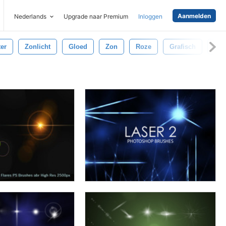
Aanmelden
Nederlands
Upgrade naar Premium
Inloggen
ter
Zonlicht
Gloed
Zon
Roze
Grafisch
Hel