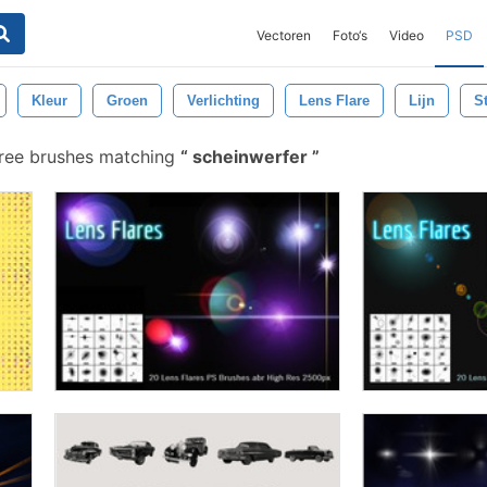
Vectoren
Foto‘s
Video
PSD
Kleur
Groen
Verlichting
Lens Flare
Lijn
S
free brushes matching
scheinwerfer