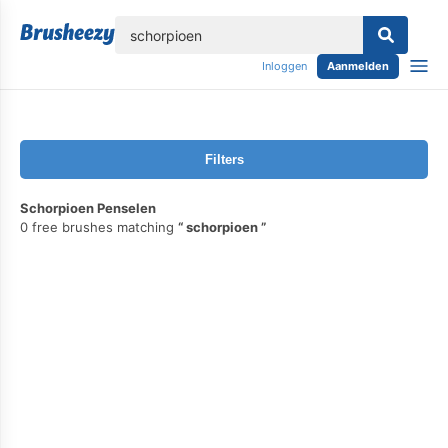
lose
Inloggen
Aanmelden
Filters
Schorpioen Penselen
0 free brushes matching
schorpioen