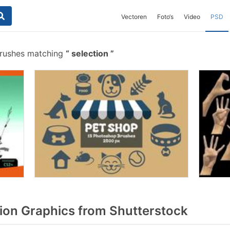
Vectoren
Foto‘s
Video
PSD
brushes matching
selection
ion Graphics from Shutterstock