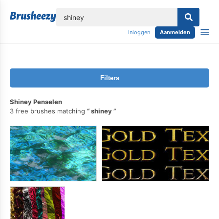
lose
Inloggen
Aanmelden
Filters
Shiney Penselen
3 free brushes matching
shiney