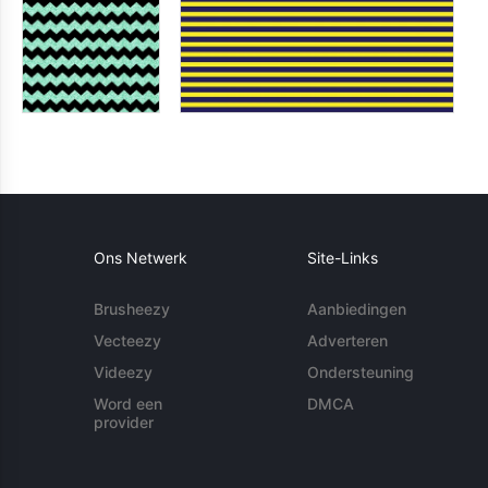
Ons Netwerk
Site-Links
Brusheezy
Aanbiedingen
Vecteezy
Adverteren
Videezy
Ondersteuning
Word een
DMCA
provider