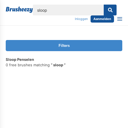
lose
Inloggen
Aanmelden
Filters
Sloop Penselen
0 free brushes matching
sloop