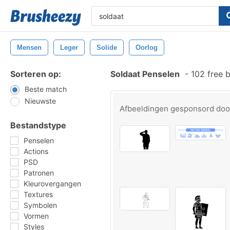
Mensen
Leger
Solide
Oorlog
Sorteren op:
Soldaat Penselen
-
102 free 
Beste match
Nieuwste
Afbeeldingen gesponsord do
Bestandstype
Penselen
Actions
PSD
Patronen
Kleurovergangen
Textures
Symbolen
Vormen
Styles