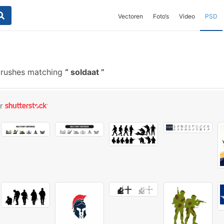
Vectoren
Foto‘s
Video
PSD
brushes matching
soldaat
or