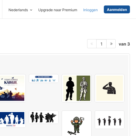
Aanmelden
Nederlands
Upgrade naar Premium
Inloggen
van 3
1