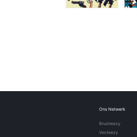
Ons Netwerk
Brusheezy
Vecteezy