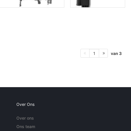
van 3
1
Over Ons
Over ons
Ons team