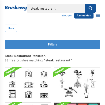
lose
Inloggen
Aanmelden
Huis
Filters
Steak Restaurant Penselen
88 free brushes matching
steak restaurant