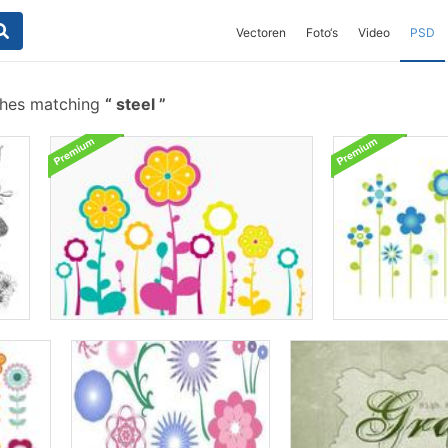
Vectoren
Foto‘s
Video
PSD
shes matching
steel