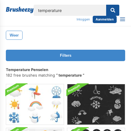
lose
Inloggen
Aanmelden
Weer
Filters
Temperature Penselen
182 free brushes matching
temperature