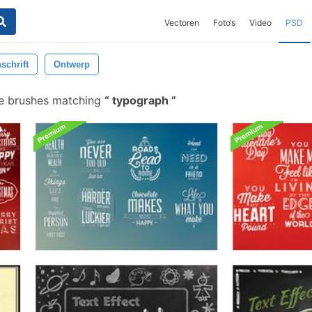
Vectoren
Foto‘s
Video
PSD
schrift
Ontwerp
e brushes matching
typograph