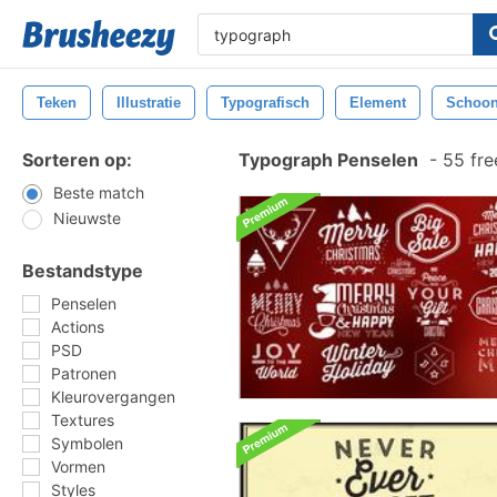
Teken
Illustratie
Typografisch
Element
Schoon
Sorteren op:
Typograph Penselen
-
55 fre
Beste match
Nieuwste
Bestandstype
Penselen
Actions
PSD
Patronen
Kleurovergangen
Textures
Symbolen
Vormen
Styles