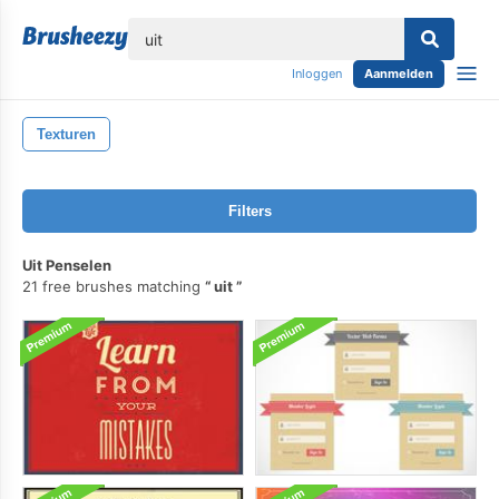
lose
Inloggen
Aanmelden
Texturen
Filters
Uit Penselen
21 free brushes matching
uit