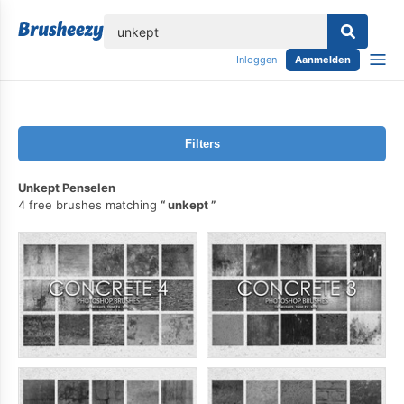
lose
Inloggen
Aanmelden
Filters
Unkept Penselen
4 free brushes matching
unkept