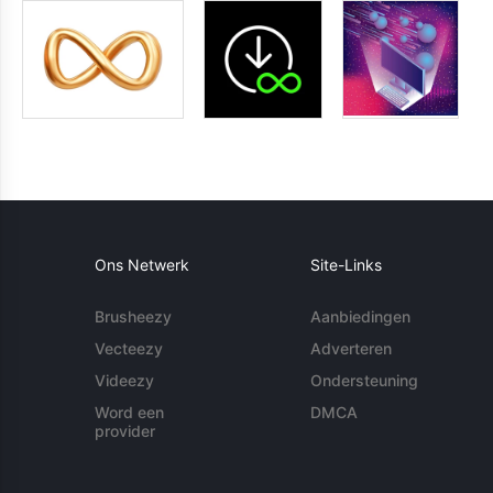
Ons Netwerk
Site-Links
Brusheezy
Aanbiedingen
Vecteezy
Adverteren
Videezy
Ondersteuning
Word een
DMCA
provider