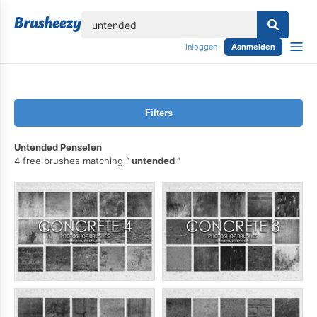
lose
Inloggen
Aanmelden
Filters
Untended Penselen
4 free brushes matching
untended