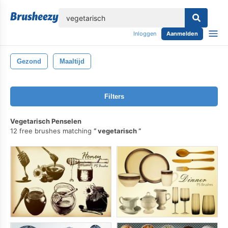
lose
Inloggen
Aanmelden
Gezond
Maaltijd
Filters
Vegetarisch Penselen
12 free brushes matching
vegetarisch