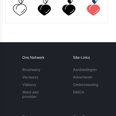
Ons Netwerk
Site-Links
Brusheezy
Aanbiedingen
Vecteezy
Adverteren
Videezy
Ondersteuning
Word een
DMCA
provider