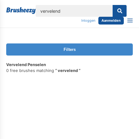
lose
Inloggen
Aanmelden
Filters
Vervelend Penselen
0 free brushes matching
vervelend