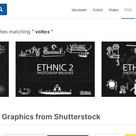
Vectoren
Foto‘s
Video
PSD
shes matching
voltex
 Graphics from Shutterstock