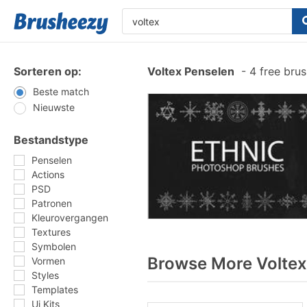
Sorteren op:
Voltex Penselen
-
4 free bru
Beste match
Nieuwste
Bestandstype
Penselen
Actions
PSD
Patronen
Kleurovergangen
Textures
Symbolen
Browse More Voltex
Vormen
Styles
Templates
Ui Kits