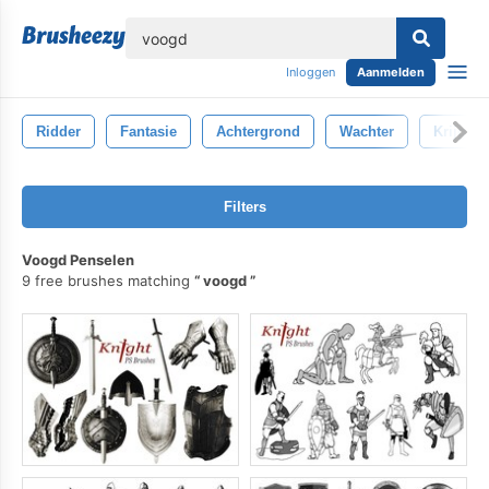
lose
Inloggen
Aanmelden
Ridder
Fantasie
Achtergrond
Wachter
Krijger
Filters
Voogd Penselen
9 free brushes matching
voogd