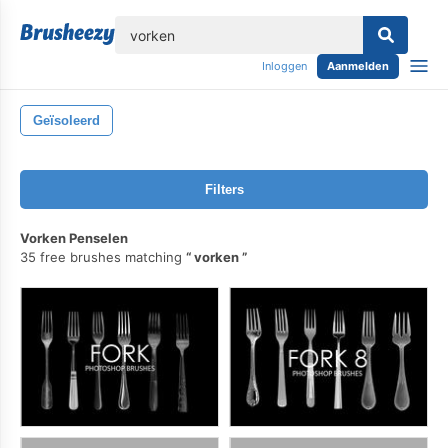
lose
Inloggen
Aanmelden
Geïsoleerd
Filters
Vorken Penselen
35 free brushes matching
vorken