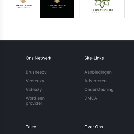
Ons Netwerk
Site-Links
Brusheezy
Aanbiedingen
Vecteezy
Adverteren
Videezy
Ondersteuning
Word een
DMCA
provider
Talen
Over Ons