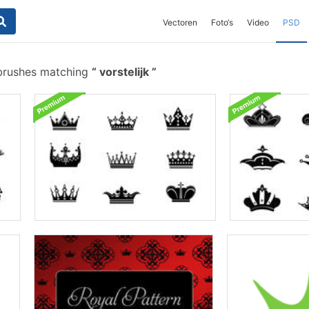
Vectoren
Foto‘s
Video
PSD
 brushes matching
vorstelijk