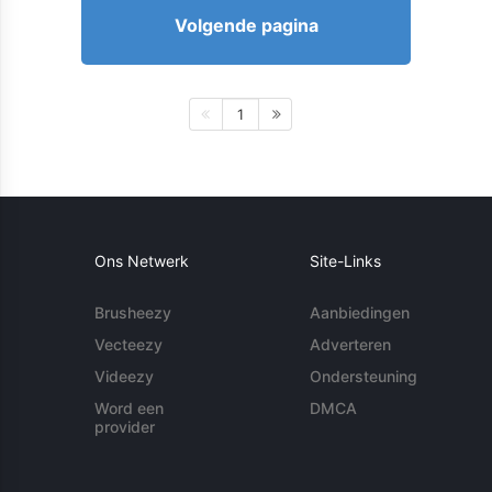
Volgende pagina
1
Ons Netwerk
Site-Links
Brusheezy
Aanbiedingen
Vecteezy
Adverteren
Videezy
Ondersteuning
Word een
DMCA
provider