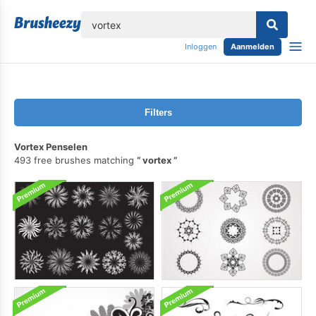
lose
Inloggen
Aanmelden
Filters
Vortex Penselen
493 free brushes matching
vortex