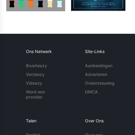
Ons Netwerk
Site-Links
Brusheezy
Aanbiedingen
Vecteezy
Adverteren
Videezy
Ondersteuning
Word een
DMCA
provider
Talen
Over Ons
English
Over ons