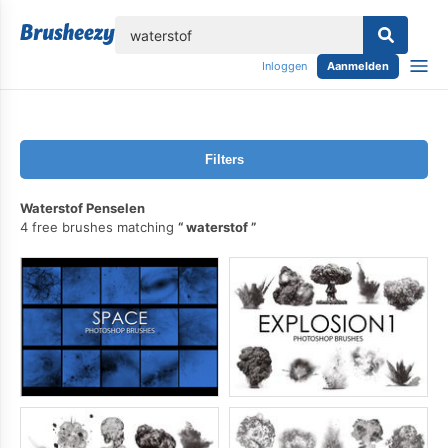
lose
Inloggen
Aanmelden
Filters
Waterstof Penselen
4 free brushes matching
waterstof