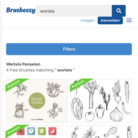
lose
Inloggen
Aanmelden
Filters
Wortels Penselen
4 free brushes matching
wortels