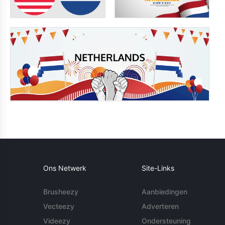
Ons Netwerk
Site-Links
Brusheezy
Aanbiedingen
Vecteezy
Adverteren
Videezy
Ondersteuning