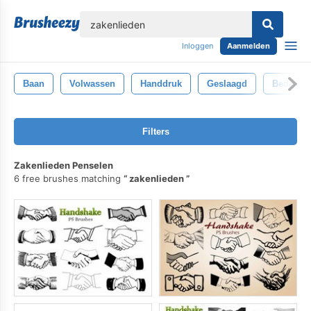
lose
Inloggen
Aanmelden
Baan
Volwassen
Handdruk
Geslaagd
Bedrijf
Filters
Zakenlieden Penselen
6 free brushes matching
zakenlieden