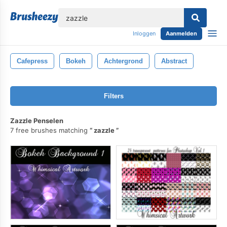
lose
Inloggen
Aanmelden
Cafepress
Bokeh
Achtergrond
Abstract
Filters
Zazzle Penselen
7 free brushes matching
zazzle