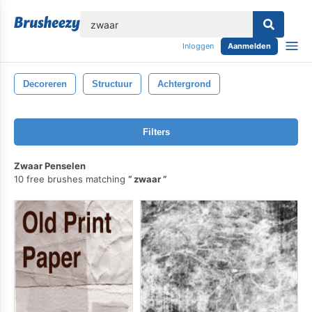
lose
Inloggen
Aanmelden
Decoreren
Structuur
Achtergrond
Filters
Zwaar Penselen
10 free brushes matching
zwaar