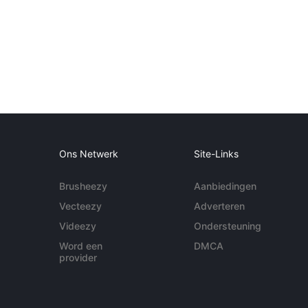
Ons Netwerk
Site-Links
Brusheezy
Aanbiedingen
Vecteezy
Adverteren
Videezy
Ondersteuning
Word een
DMCA
provider