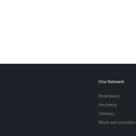
Ons Netwerk
Brusheezy
Vecteezy
Videezy
Word een provider