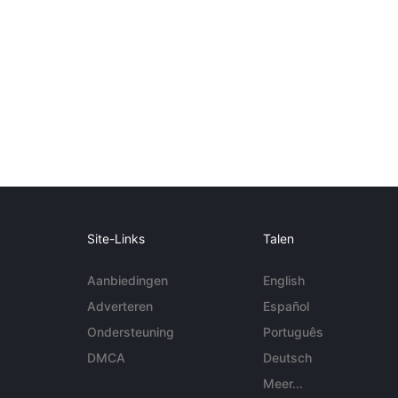
Site-Links
Talen
Aanbiedingen
English
Adverteren
Español
Ondersteuning
Português
DMCA
Deutsch
Meer...