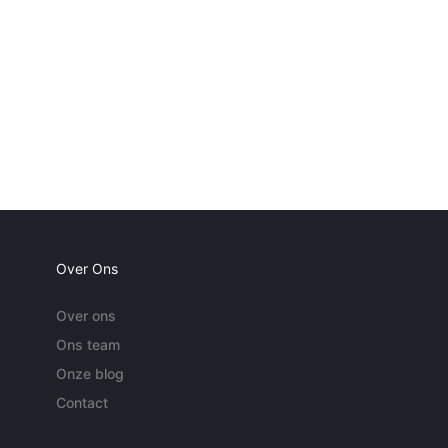
Over Ons
Over ons
Ons team
Onze blog
Contact