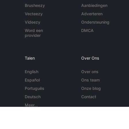
Brusheezy
Aanbiedingen
Vecteezy
Adverteren
Videezy
Ondersteuning
Word een
DMCA
provider
Talen
Over Ons
English
Over ons
Español
Ons team
Português
Onze blog
Deutsch
Contact
Meer...