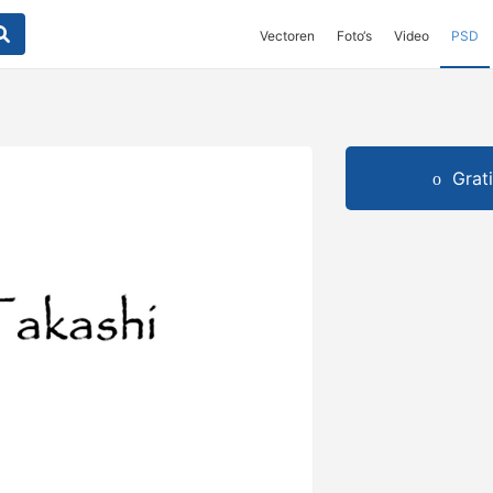
Vectoren
Foto‘s
Video
PSD
Grat