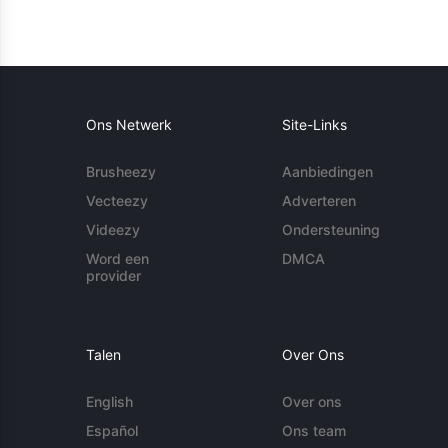
Ons Netwerk
Site-Links
Brusheezy
Aanbiedingen
Vecteezy
Adverteren
Videezy
Ondersteuning
Word een
DMCA
provider
Talen
Over Ons
English
Over ons
Español
Ons team