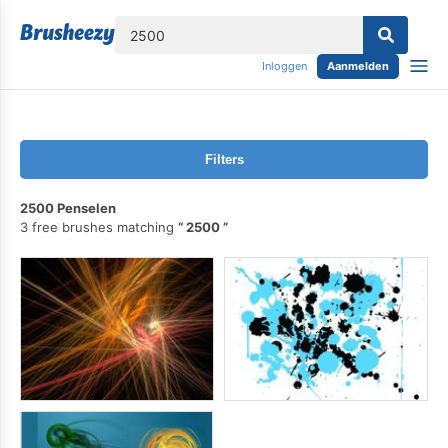
lose
Inloggen
Aanmelden
Filters
2500 Penselen
3 free brushes matching
2500