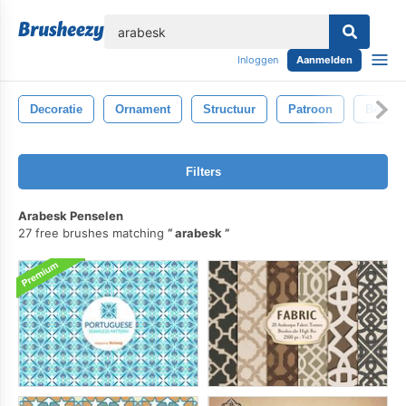
lose
Inloggen
Aanmelden
Decoratie
Ornament
Structuur
Patroon
Behan
Filters
Arabesk Penselen
27 free brushes matching
arabesk