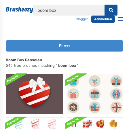
lose
Inloggen
Aanmelden
Filters
Boom Box Penselen
545 free brushes matching
boom box