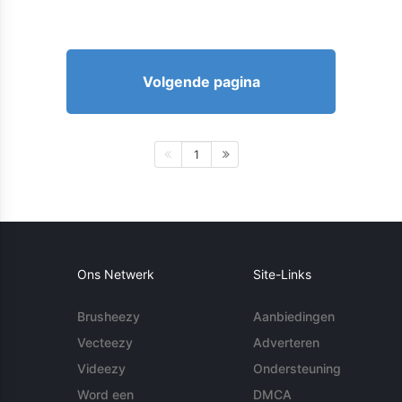
Volgende pagina
1
Ons Netwerk
Site-Links
Brusheezy
Aanbiedingen
Vecteezy
Adverteren
Videezy
Ondersteuning
Word een
DMCA